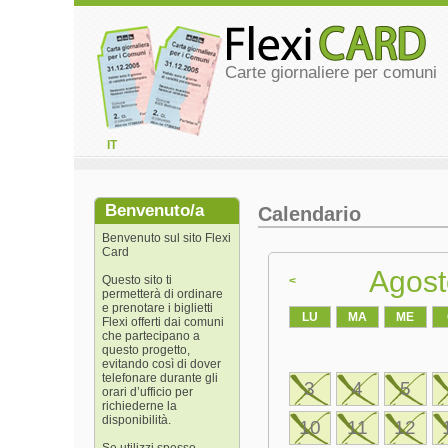
Carte giornaliere per comuni
IT
Benvenuto/a
Calendario
Benvenuto sul sito Flexi
Card
Agost
Questo sito ti
<
permetterà di ordinare
e prenotare i biglietti
LU
MA
ME
Flexi offerti dai comuni
che partecipano a
questo progetto,
evitando così di dover
telefonare durante gli
3
4
5
orari d’ufficio per
richiederne la
disponibilità.
10
11
12