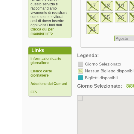
Se utilizzi spesso
questo servizio ti
17
18
19
raccomandiamo
vivamente di registrarti
24
25
26
come utente eviterai
così di dover inserire
ogni volta i tuoi dati.
31
Clicca qui per
maggiori info
Links
Legenda:
Informazioni carte
giornaliere
Giorno Selezionato
Nessun Biglietto disponibi
Elenco carte
giornaliere
Biglietti disponibili
Adesione dei Comuni
Giorno Selezionato:
8/8
FFS